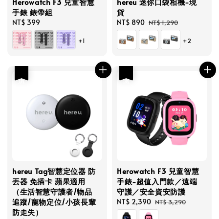
Herowatch F3 兒童智慧
hereu 迷你口袋相機-現
手錶 錶帶組
貨
Regular
NT$ 399
Sale
NT$ 890
Regular
NT$ 1,290
price
price
price
+1
+2
優惠
優惠
hereu Tag智慧定位器 防
Herowatch F3 兒童智慧
丟器 免插卡 蘋果適用
手錶-超值入門款／遠端
（生活智慧守護者/物品
守護／安全資安防護
追蹤/寵物定位/小孩長輩
Sale
NT$ 2,390
Regular
NT$ 3,290
防走失）
price
price