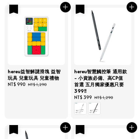
優惠
優惠
hereu益智解謎滑塊 益智
hereu智慧觸控筆 通用款
玩具 兒童玩具 兒童禮物
- 小資族必備、高CP值
首選 五月獨家優惠只要
Sale
NT$ 990
Regular
NT$ 1,290
399‼️
price
price
Sale
NT$ 399
Regular
NT$ 1,290
price
price
優惠
優惠