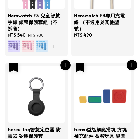
Herowatch F3 兒童智慧
Herowatch F3專用充電
手錶 錶帶保護套組（不
線 （不適用於其他型
拆售）
號）
Sale
NT$ 540
Regular
Regular
NT$ 490
NT$ 700
price
price
price
+1
優惠
優惠
hereu Tag智慧定位器 防
hereu益智解謎滑塊 方塊
丟器 矽膠保護套
補充配件 益智玩具 兒童