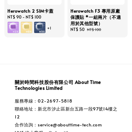
Herowatch 2 SIM卡蓋
Herowatch F3 專用原廠
保護貼 *一組兩片（不適
Regular
NT$ 90
-
NT$ 100
用於其他型號）
price
+1
Sale
NT$ 50
Regular
NT$ 100
price
price
關於時間科技股份有限公司 About Time
Technologies Limited
服務專線：02-2697-5818
聯絡地址：新北市汐止區新台五路一段97號14樓之
12
合作洽詢：service@abouttime-tech.com