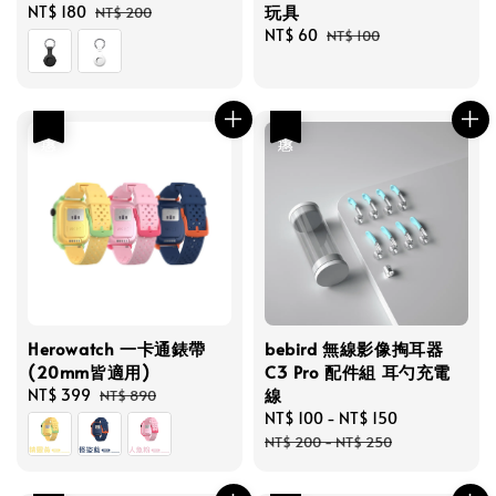
玩具
Sale
NT$ 180
Regular
NT$ 200
price
price
Sale
NT$ 60
Regular
NT$ 100
price
price
優惠
優惠
Herowatch 一卡通錶帶
bebird 無線影像掏耳器
(20mm皆適用)
C3 Pro 配件組 耳勺充電
線
Sale
NT$ 399
Regular
NT$ 890
price
price
Sale
NT$ 100
-
NT$ 150
Regular
price
price
NT$ 200
-
NT$ 250