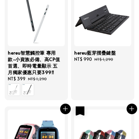
hereu智慧觸控筆 專用
hereu藍芽摺疊鍵盤
款-小資族必備、高CP值
Sale
NT$ 990
Regular
NT$ 1,290
首選、即時電量顯示 五
price
price
月獨家優惠只要399‼️
Sale
NT$ 399
Regular
NT$ 1,290
price
price
優惠