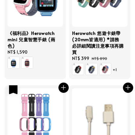
《福利品》Herowatch
Herowatch 悠遊卡錶帶
mini 兒童智慧手錶 (兩
(20mm皆適用) *請務
色)
必詳細閱讀注意事項再購
買
Regular
NT$ 1,590
price
Sale
NT$ 399
Regular
NT$ 890
price
price
+1
優惠