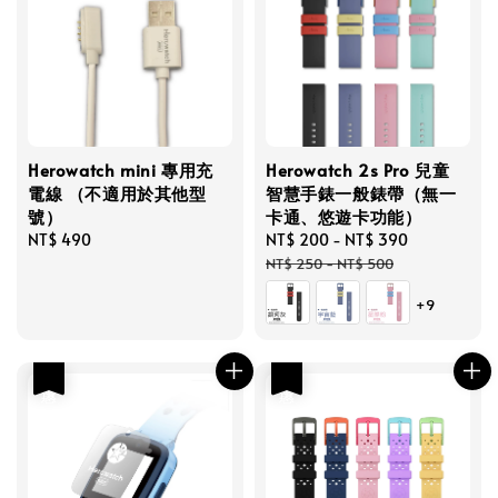
Herowatch mini 專用充
Herowatch 2s Pro 兒童
電線 （不適用於其他型
智慧手錶一般錶帶（無一
號）
卡通、悠遊卡功能）
Regular
NT$ 490
Sale
NT$ 200
-
NT$ 390
Regular
price
price
price
NT$ 250
-
NT$ 500
+9
優惠
優惠