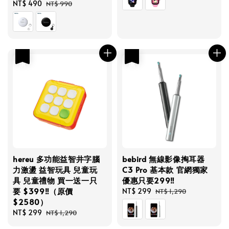
Sale
NT$ 490
Regular
NT$ 990
price
price
優惠
優惠
hereu 多功能益智井字腦
bebird 無線影像掏耳器
力激盪 益智玩具 兒童玩
C3 Pro 基本款 官網獨家
具 兒童禮物 買一送一只
優惠只要299‼️
要 $399‼️（原價
Sale
NT$ 299
Regular
NT$ 1,290
$2580）
price
price
Sale
NT$ 299
Regular
NT$ 1,290
price
price