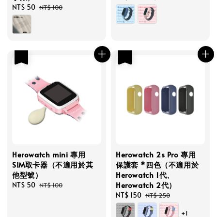
Sale
NT$ 50
Regular
price
price
NT$ 100
price
price
優惠
優惠
Herowatch mini 專用
Herowatch 2s Pro 專用
SIM取卡器（不適用於其
保護套 *四色（不適用於
他型號）
Herowatch 1代、
Herowatch 2代）
Sale
NT$ 50
Regular
NT$ 100
price
price
Sale
NT$ 150
Regular
NT$ 250
price
price
+1