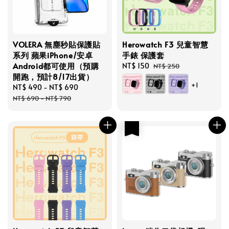
VOLERA 無塵秒貼保護貼
Herowatch F3 兒童智慧
系列 蘋果iPhone/安卓
手錶 保護套
Android都可使用（預購
Sale
NT$ 150
Regular
NT$ 250
開跑，預計8/17出貨）
price
price
+1
Sale
NT$ 490
-
NT$ 690
Regular
price
price
NT$ 690
-
NT$ 790
優惠