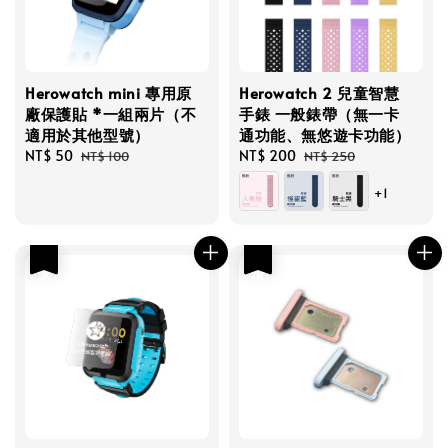
Herowatch mini 專用原
Herowatch 2 兒童智慧
廠保護貼 *一組兩片（不
手錶 一般錶帶（無一卡
適用於其他型號）
通功能、無悠遊卡功能）
Sale
NT$ 50
Regular
Sale
NT$ 200
Regular
NT$ 100
NT$ 250
price
price
price
price
+1
優惠
優惠