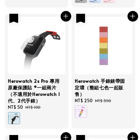
優惠
優惠
Herowatch 2s Pro 專用
Herowatch 手錶錶帶固
原廠保護貼 *一組兩片
定環（整組七色一起販
（不適用於Herowatch 1
售）
代、2代手錶）
Sale
NT$ 250
Regular
NT$ 350
Sale
NT$ 50
Regular
price
price
NT$ 100
price
price
優惠
優惠