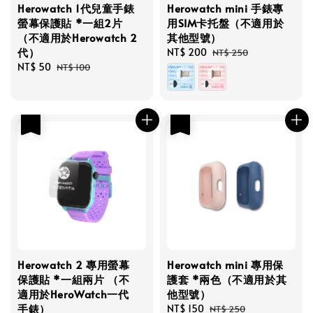
Herowatch 1代兒童手錶
Herowatch mini 手錶專
螢幕保護貼 *一組2片
用SIM卡托盤（不適用於
（不適用於Herowatch 2
其他型號）
代）
Sale
NT$ 200
Regular
NT$ 250
Sale
NT$ 50
Regular
price
price
NT$ 100
price
price
優惠
優惠
Herowatch 2 專用螢幕
Herowatch mini 專用保
保護貼 *一組兩片 （不
護套 *兩色（不適用於其
適用於HeroWatch一代
他型號）
手錶）
Sale
NT$ 150
Regular
NT$ 250