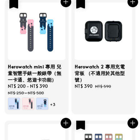
優惠
優惠
Herowatch mini 專用 兒
Herowatch 2 專用充電
童智慧手錶一般錶帶（無
背板 （不適用於其他型
一卡通、悠遊卡功能）
號）
Sale
NT$ 200
-
NT$ 390
Regular
Sale
NT$ 390
Regular
NT$ 590
price
price
price
price
NT$ 250
-
NT$ 500
+3
優惠