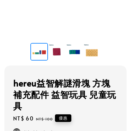
hereu益智解謎滑塊 方塊
補充配件 益智玩具 兒童玩
具
Sale
NT$ 60
Regular
優惠
NT$ 100
price
price