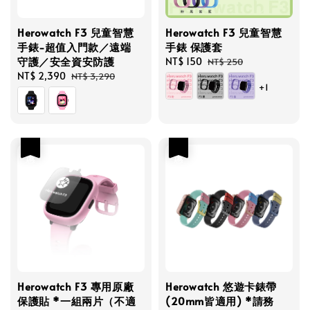
Herowatch F3 兒童智慧
Herowatch F3 兒童智慧
手錶-超值入門款／遠端
手錶 保護套
守護／安全資安防護
Sale
NT$ 150
Regular
NT$ 250
Sale
NT$ 2,390
Regular
price
price
NT$ 3,290
+1
price
price
優惠
優惠
Herowatch F3 專用原廠
Herowatch 悠遊卡錶帶
保護貼 *一組兩片（不適
(20mm皆適用) *請務