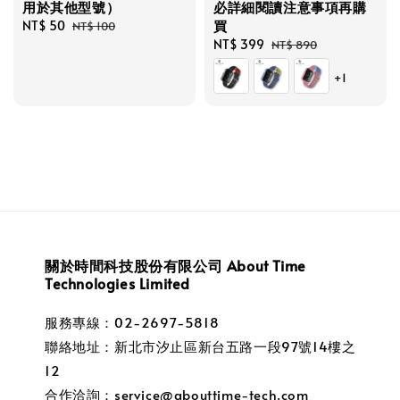
用於其他型號）
必詳細閱讀注意事項再購
買
Sale
NT$ 50
Regular
NT$ 100
price
price
Sale
NT$ 399
Regular
NT$ 890
price
price
+1
關於時間科技股份有限公司 About Time
Technologies Limited
服務專線：02-2697-5818
聯絡地址：新北市汐止區新台五路一段97號14樓之
12
合作洽詢：service@abouttime-tech.com